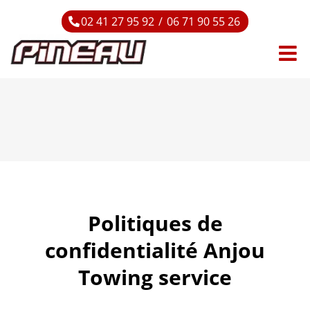
Passer
02 41 27 95 92
/
06 71 90 55 26
au
contenu
Politiques de
confidentialité
Anjou
Towing service