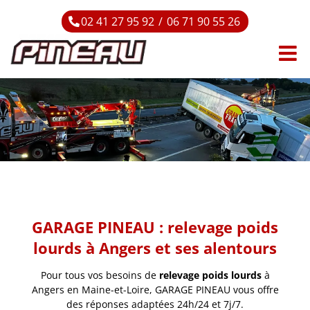
Passer
02 41 27 95 92
/
06 71 90 55 26
au
contenu
GARAGE PINEAU : relevage poids
lourds à Angers et ses alentours
Pour tous vos besoins de
relevage poids lourds
à
Angers en Maine-et-Loire, GARAGE PINEAU vous offre
des réponses adaptées 24h/24 et 7j/7.