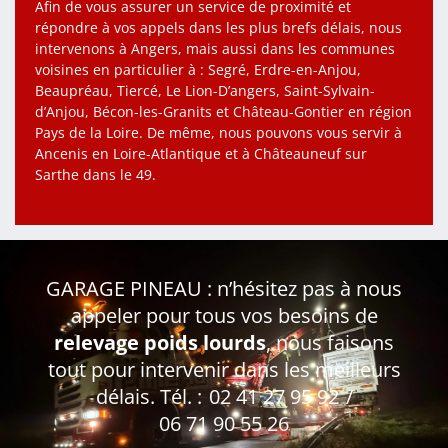
Afin de vous assurer un service de proximité et
répondre à vos appels dans les plus brefs délais, nous
intervenons à Angers, mais aussi dans les communes
voisines en particulier à : Segré, Erdre-en-Anjou,
Beaupréau, Tiercé, Le Lion-D’angers, Saint-Sylvain-
d’Anjou, Bécon-les-Granits et Château-Gontier en région
Pays de la Loire. De même, nous pouvons vous servir à
Ancenis en Loire-Atlantique et à Châteauneuf sur
Sarthe dans le 49.
GARAGE PINEAU : n’hésitez pas à nous
appeler pour tous vos besoins de
relevage poids lourds
, nous faisons
tout pour intervenir dans les meilleurs
délais. Tél. :
02 41 27 95 92
/
06 71 90 55 26