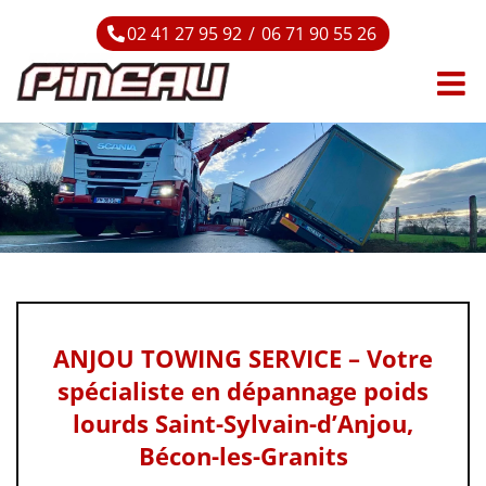
Passer
02 41 27 95 92
/
06 71 90 55 26
au
contenu
ANJOU TOWING SERVICE – Votre
spécialiste en dépannage poids
lourds Saint-Sylvain-d’Anjou,
Bécon-les-Granits