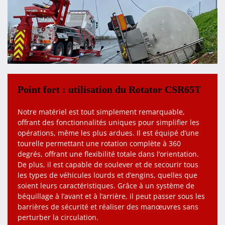
Point fort : utilisation du Rotator CSR65T
Notre matériel est tout simplement remarquable,
offrant des fonctionnalités uniques pour simplifier les
opérations, même les plus ardues. Il est équipé d’une
tourelle permettant une rotation complète à 360
degrés, offrant une flexibilité totale dans l’orientation.
De plus, il est capable de soulever et de secourir tous
les types de véhicules lourds et d’engins, quelles que
soient leurs caractéristiques. Grâce à un système de
béquillage à l’avant et à l’arrière, il peut passer sous les
barrières de sécurité et réaliser des manœuvres sans
perturber la circulation.