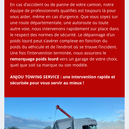
En cas d’accident ou de panne de votre camion, notre
équipe de professionnels qualifiés est toujours là pour
vous aider, même en cas d’urgence. Que vous soyez sur
une route départementale, une autoroute ou toute
autre voie, nous intervenons rapidement sur place dans
le respect des normes de sécurité. Le dépannage d’un
poids lourd peut s’avérer complexe en fonction du
poids du véhicule et de l’endroit où se trouve l’incident.
Une fois l’intervention terminée, nous assurons le
remorquage poids lourd
vers un garage de votre choix,
quel que soit sa marque ou son modèle.
ANJOU TOWING SERVICE : une intervention rapide et
sécurisée pour vous servir au mieux !